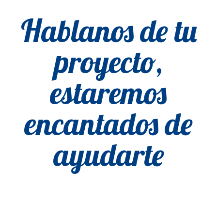
Hablanos de tu
proyecto,
estaremos
encantados de
ayudarte